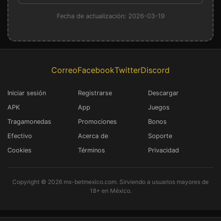
Fecha de actualización: 2026-03-19
Correo
Facebook
Twitter
Discord
Iniciar sesión
Registrarse
Descargar
APK
App
Juegos
Tragamonedas
Promociones
Bonos
Efectivo
Acerca de
Soporte
Cookies
Términos
Privacidad
Copyright © 2026 mx-betmexico.com. Sirviendo a usuarios mayores de
18+ en México.