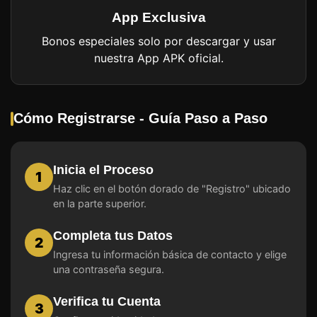
App Exclusiva
Bonos especiales solo por descargar y usar
nuestra App APK oficial.
Cómo Registrarse - Guía Paso a Paso
Inicia el Proceso
1
Haz clic en el botón dorado de "Registro" ubicado
en la parte superior.
Completa tus Datos
2
Ingresa tu información básica de contacto y elige
una contraseña segura.
Verifica tu Cuenta
3