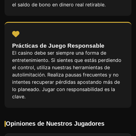
el saldo de bono en dinero real retirable.
Prácticas de Juego Responsable
El casino debe ser siempre una forma de
entretenimiento. Si sientes que estás perdiendo
el control, utiliza nuestras herramientas de
autolimitación. Realiza pausas frecuentes y no
intentes recuperar pérdidas apostando más de
lo planeado. Jugar con responsabilidad es la
clave.
Opiniones de Nuestros Jugadores