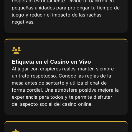
respétalo estrictamente. Divide tu bankroll en
pequeñas unidades para prolongar tu tiempo de
juego y reducir el impacto de las rachas
negativas.
Etiqueta en el Casino en Vivo
Al jugar con crupieres reales, mantén siempre
un trato respetuoso. Conoce las reglas de la
mesa antes de sentarte y utiliza el chat de
forma cordial. Una atmósfera positiva mejora la
experiencia para todos y te permite disfrutar
del aspecto social del casino online.