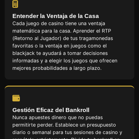
Entender la Ventaja de la Casa
Cada juego de casino tiene una ventaja
matemática para la casa. Aprender el RTP
(Retorno al Jugador) de tus tragamonedas
favoritas o la ventaja en juegos como el
blackjack te ayudará a tomar decisiones
informadas y a elegir los juegos que ofrecen
mejores probabilidades a largo plazo.
Gestión Eficaz del Bankroll
Nunca apuestes dinero que no puedas
permitirte perder. Establece un presupuesto
diario o semanal para tus sesiones de casino y