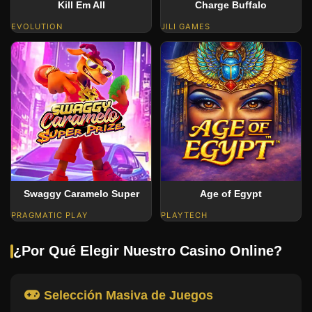
Kill Em All
Charge Buffalo
EVOLUTION
JILI GAMES
Swaggy Caramelo Super
Age of Egypt
PRAGMATIC PLAY
PLAYTECH
¿Por Qué Elegir Nuestro Casino Online?
Selección Masiva de Juegos