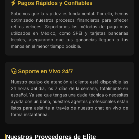
Pagos Rápidos y Confiables
Sabemos que la rapidez es fundamental. Por ello, hemos
optimizado nuestros procesos financieros para ofrecer
retiros veloces. Soportamos los métodos de pago más
utilizados en México, como SPEI y tarjetas bancarias
locales, asegurando que tus ganancias lleguen a tus
manos en el menor tiempo posible.
Soporte en Vivo 24/7
Nuestro equipo de atención al cliente está disponible las
24 horas del día, los 7 días de la semana, totalmente en
español. Ya sea que tengas una duda técnica o necesites
ayuda con un bono, nuestros agentes profesionales están
listos para asistirte a través de nuestro chat en vivo de
forma instantánea.
Nuestros Proveedores de Elite