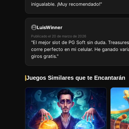
inigualable. ¡Muy recomendado!"
LuisWinner
Publicado el 20 de marzo de 2026
"El mejor slot de PG Soft sin duda. Treasur
corre perfecto en mi celular. He ganado vari
giros gratis."
Juegos Similares que te Encantarán