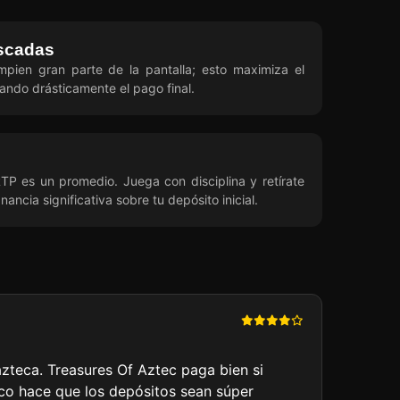
scadas
pien gran parte de la pantalla; esto maximiza el
vando drásticamente el pago final.
TP es un promedio. Juega con disciplina y retírate
ncia significativa sobre tu depósito inicial.
zteca. Treasures Of Aztec paga bien si
ico hace que los depósitos sean súper