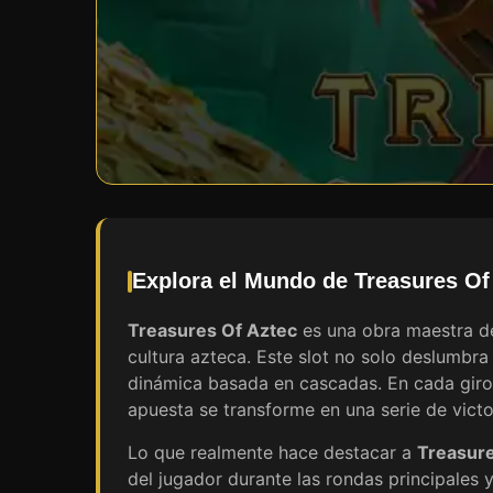
Explora el Mundo de Treasures Of
Treasures Of Aztec
es una obra maestra de
cultura azteca. Este slot no solo deslumbr
dinámica basada en cascadas. En cada giro
apuesta se transforme en una serie de victo
Lo que realmente hace destacar a
Treasure
del jugador durante las rondas principales 