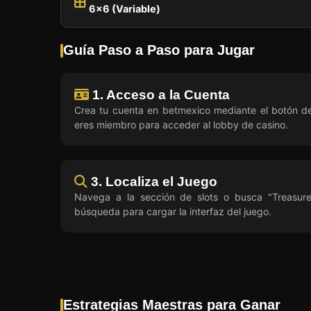
6x6 (Variable)
Guía Paso a Paso para Jugar
1. Acceso a la Cuenta
Crea tu cuenta en betmexico mediante el botón de r
eres miembro para acceder al lobby de casino.
3. Localiza el Juego
Navega a la sección de slots o busca "Treasur
búsqueda para cargar la interfaz del juego.
Estrategias Maestras para Ganar