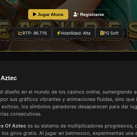
Jugar Ahora
Registrarse
RTP: 96.71%
Volatilidad: Alta
PG Soft
 Aztec
l diseño en el mundo de los casinos online, sumergiendo a 
a por sus gráficos vibrantes y animaciones fluidas, sino q
 exitoso, los símbolos ganadores desaparecen para dar lug
rias consecutivas.
s Of Aztec
es su sistema de multiplicadores progresivos, 
y los giros gratis. Al jugar en betmexico, experimentas una