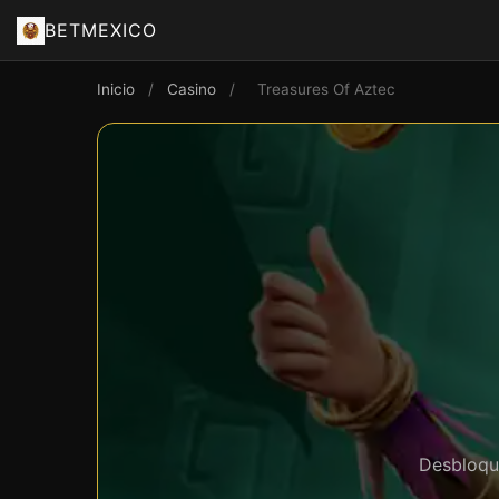
BETMEXICO
Inicio
/
Casino
/
Treasures Of Aztec
Desbloque