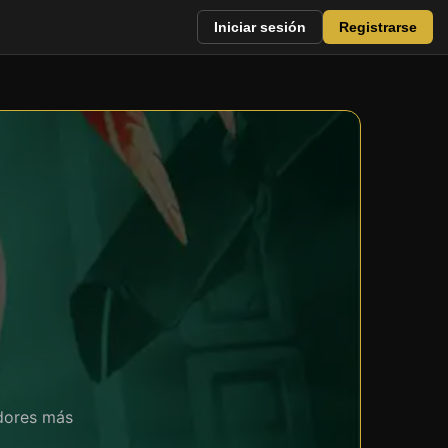
Iniciar sesión
Registrarse
adores más