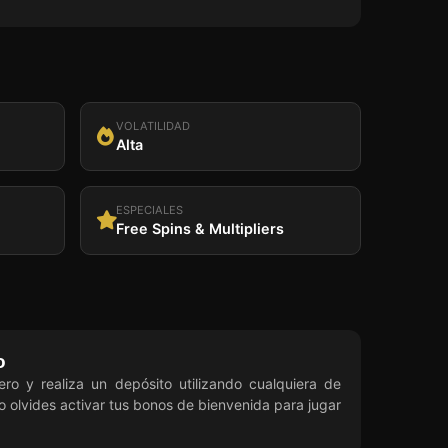
VOLATILIDAD
Alta
ESPECIALES
Free Spins & Multipliers
o
ero y realiza un depósito utilizando cualquiera de
 olvides activar tus bonos de bienvenida para jugar