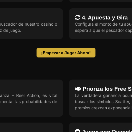
4. Apuesta y Gira
buscador de nuestro casino o
Configura el monto de tu apue
az de juego.
espera a que el pescador cap
¡Empezar a Jugar Ahora!
Prioriza los Free 
anza – Reel Action, es vital
La verdadera ganancia ocurre
aumentar las probabilidades de
buscar los símbolos Scatter,
premios crezcan exponencial
Juega con Discipl