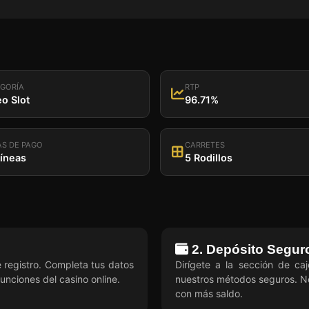
GORÍA
RTP
eo Slot
96.71%
AS DE PAGO
CARRETES
Líneas
5 Rodillos
2. Depósito Segur
e registro. Completa tus datos
Dirígete a la sección de caj
funciones del casino online.
nuestros métodos seguros. No
con más saldo.