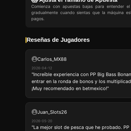
Comienza con apuestas bajas para entender el
gradualmente cuando sientas que la máquina es
pagos.
Reseñas de Jugadores
Carlos_MX88
2026-04-12
"Increíble experiencia con PP Big Bass Bonan
entrar en la ronda de bonos y los multiplica
¡Muy recomendado en betmexico!"
Juan_Slots26
2026-05-20
"La mejor slot de pesca que he probado. PP