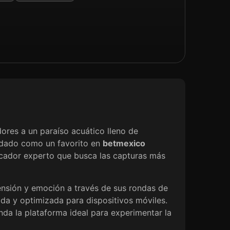
ores a un paraíso acuático lleno de
lidado como un favorito en
betmexico
escador experto que busca las capturas más
nsión y emoción a través de sus rondas de
uida y optimizada para dispositivos móviles.
nda la plataforma ideal para experimentar la