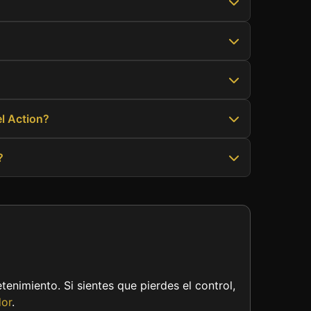
l Action?
?
nimiento. Si sientes que pierdes el control,
dor
.