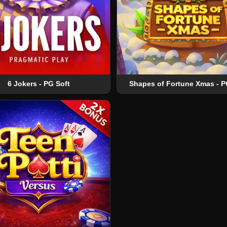
6 Jokers - PG Soft
Shapes of Fortune Xmas - P