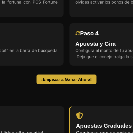
 la fortuna con PGS Fortune
olvides activar los bonos de 
Paso 4
Apuesta y Gira
bbit" en la barra de búsqueda
Configura el monto de tu apue
¡Deja que el conejo traiga la s
¡Empezar a Ganar Ahora!
Apuestas Graduales
lidad alta, es vital
Comienza con apuestas mí