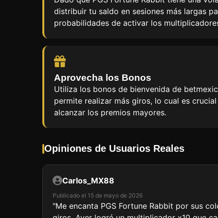
distribuir tu saldo en sesiones más largas p
probabilidades de activar los multiplicadore
Aprovecha los Bonos
Utiliza los bonos de bienvenida de betmexic
permite realizar más giros, lo cual es crucia
alcanzar los premios mayores.
Opiniones de Usuarios Reales
Carlos_MX88
Publicado el 15 de mayo de 2026
"Me encanta PGS Fortune Rabbit por sus colo
giros. Ayer logré un multiplicador x10 que c