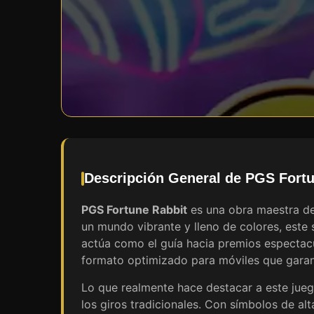
Descripción General de PGS Fortu
PGS Fortune Rabbit
es una obra maestra de
un mundo vibrante y lleno de colores, este 
actúa como el guía hacia premios espectacul
formato optimizado para móviles que garanti
Lo que realmente hace destacar a este jueg
los giros tradicionales. Con símbolos de al