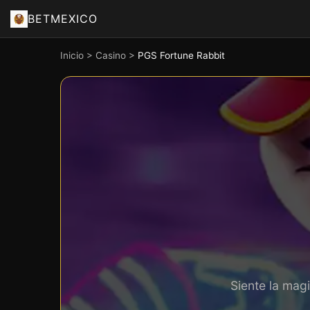
BETMEXICO
Inicio
>
Casino
>
PGS Fortune Rabbit
Siente la mag