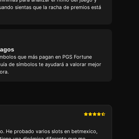
ando sientas que la racha de premios está
Pagos
ímbolos que más pagan en PGS Fortune
quía de símbolos te ayudará a valorar mejor
ora.
do. He probado varios slots en betmexico,
tiene una dinámica diferente que me