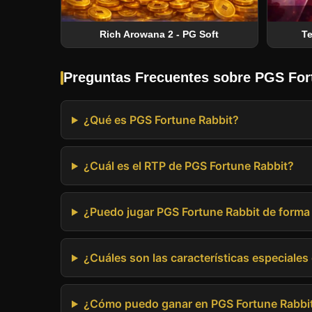
Rich Arowana 2 - PG Soft
Te
Preguntas Frecuentes sobre PGS For
¿Qué es PGS Fortune Rabbit?
¿Cuál es el RTP de PGS Fortune Rabbit?
¿Puedo jugar PGS Fortune Rabbit de forma 
¿Cuáles son las características especiales
¿Cómo puedo ganar en PGS Fortune Rabbi