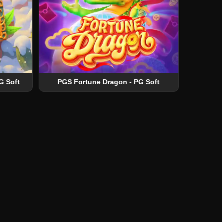
G Soft
PGS Fortune Dragon - PG Soft